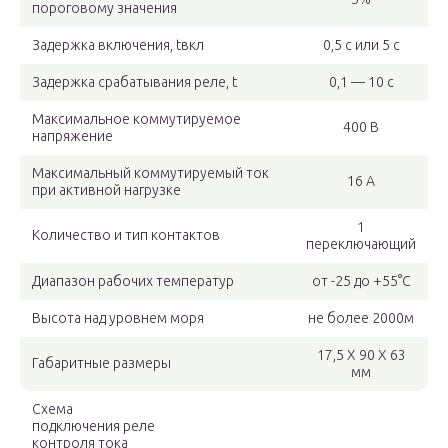
пороговому значения
Задержка включения, tвкл
0,5 с или 5 с
Задержка срабатывания реле, t
0,1 — 10 с
Максимальное коммутируемое
400 В
напряжение
Максимальный коммутируемый ток
16 А
при активной нагрузке
1
Количество и тип контактов
переключающий
Диапазон рабочих температур
от -25 до +55°С
Высота над уровнем моря
не более 2000м
17,5 Х 90 Х 63
Габаритные размеры
мм
Схема
подключения реле
контроля тока