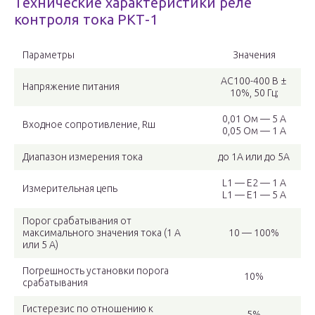
Технические характеристики реле
контроля тока РКТ-1
Параметры
Значения
АC100-400 В ±
Напряжение питания
10%, 50 Гц;
0,01 Ом — 5 А
Входное сопротивление, Rш
0,05 Ом — 1 А
Диапазон измерения тока
до 1А или до 5А
L1 — E2 — 1 A
Измерительная цепь
L1 — E1 — 5 A
Порог срабатывания от
максимального значения тока (1 А
10 — 100%
или 5 А)
Погрешность установки порога
10%
срабатывания
Гистерезис по отношению к
5%