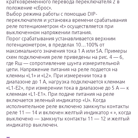
кратковременного перевода переключателя 2 в
положение «сброс».
Выбор режима работы с помощью DIP-
переключателя и установка времени срабатывания
реле потенциометром «t» осуществляется при
выключенном напряжении питания.
Порог срабатывания устанавливается верхним
потенциометром, в пределах 10…100% от
максимального значения тока 1 А или 5А. Примеры
схем подключения реле приведены на рис. 4 — 6,
где Rш — сопротивление шунта измерительной
цепи. Напряжение питания на реле подается на
клеммы «L1» и «L2». При измерении тока в
диапазоне до 1 А, нагрузка подключается клеммам
«L1-Е2», при измерении тока в диапазоне до 5 А — к
клеммам «L1-Е1». При подаче питания на реле
включается зеленый индикатор «U». Когда
исполнительное реле включено замкнуты контакты
реле 11 — 14 и включен желтый индикатор « », когда
выключено — замкнуты контакты 11 — 12 и желтый
индикатор выключен.