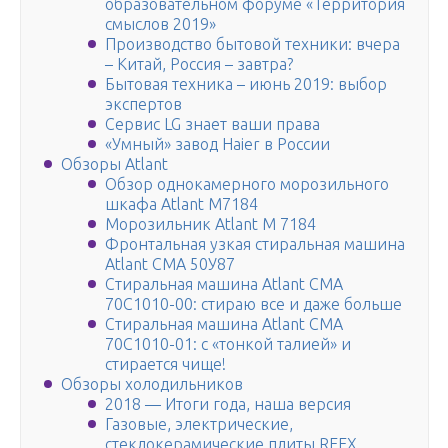
образовательном форуме «Территория
смыслов 2019»
Производство бытовой техники: вчера
– Китай, Россия – завтра?
Бытовая техника – июнь 2019: выбор
экспертов
Сервис LG знает ваши права
«Умный» завод Haier в России
Обзоры Atlant
Обзор однокамерного морозильного
шкафа Atlant M7184
Морозильник Atlant M 7184
Фронтальная узкая стиральная машина
Atlant СМА 50У87
Стиральная машина Atlant СМА
70С1010-00: стираю все и даже больше
Стиральная машина Atlant СМА
70С1010-01: с «тонкой талией» и
стирается чище!
Обзоры холодильников
2018 — Итоги года, наша версия
Газовые, электрические,
стеклокерамические плиты REEX