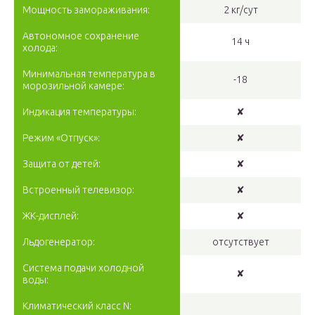
Мощность замораживания:
2 кг/сут
Автономное сохранение
14 ч
холода:
Минимальная температура в
-18
морозильной камере:
Индикация температуры:
✘
Режим «Отпуск»:
✘
Защита от детей:
✘
Встроенный телевизор:
✘
ЖК-дисплей:
✘
Льдогенератор:
отсутствует
Система подачи холодной
✘
воды:
Климатический класс N: