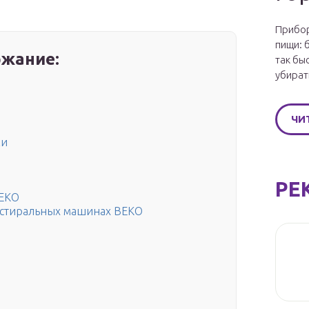
Прибор
пищи: 
жание:
так бы
убират
ЧИ
ки
РЕ
BEKO
 стиральных машинах BEKO