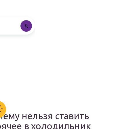
чему нельзя ставить
рячее в холодильник