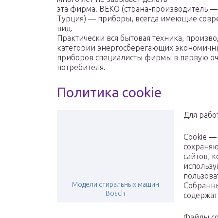
эта фирма. ВЕКО (страна-производитель —
Турция) — приборы, всегда имеющие сов
вид.
Практически вся бытовая техника, произво
категории энергосберегающих экономичны
приборов специалисты фирмы в первую оч
потребителя.
Политика cookie
Для работ
Сookie —
сохраняю
сайтов, 
использу
пользова
Модели стиральных машин
Собранн
Bosch
содержат
Файлы co