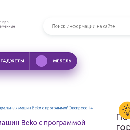
л про
ременные
ГАДЖЕТЫ
МЕБЕЛЬ
иральных машин Beko с программой Экспресс 14
По
машин Beko с программой
го