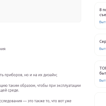
8 п
съе
Быт
Сер
ния
Быт
ТОП
быт
ь приборов, но и на их дизайн;
Быт
кцию таким образом, чтобы при эксплуатации
щей среде.
следования — это также то, что вот уже