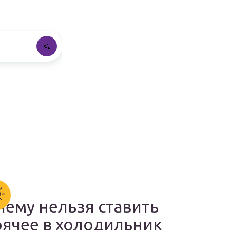
чему нельзя ставить
рячее в холодильник