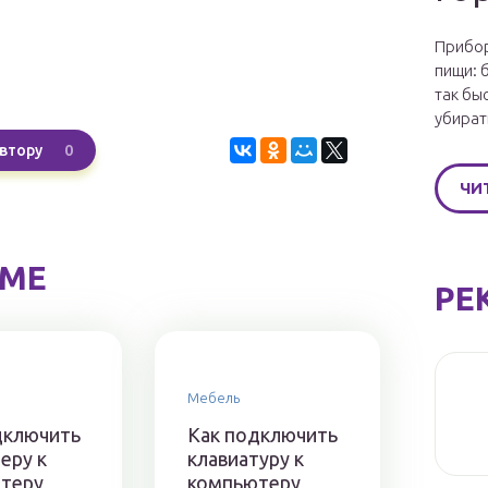
Прибор
пищи: 
так бы
убират
0
втору
ЧИ
ЕМЕ
РЕ
Мебель
дключить
Как подключить
еру к
клавиатуру к
теру
компьютеру