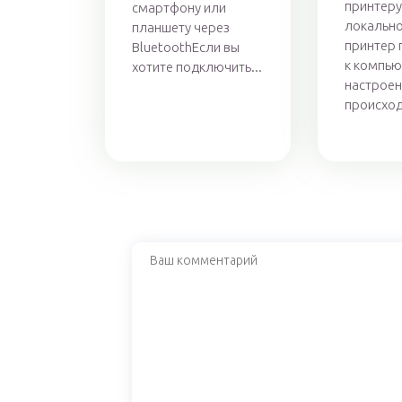
принтеру
смартфону или
локально
планшету через
принтер
BluetoothЕсли вы
к компью
хотите подключить...
настроен
происход