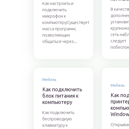
Как настроить и
В качест
подключить
дополне
микрофон к
установи
компьютеруСуществует
крупном
масса программ,
сеть наб
позволяющих
следует
общаться через...
побеспоко
Мебель
Мебель
Как подключить
Как по
блок питания к
принте
компьютеру
компью
Как подключить
Window
беспроводную
Открывае
клавиатуру к