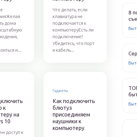
ве
Что делать, если
8 п
нияЖелая
клавиатура не
съе
ть дома
подключается к
Быт
асштабную
компьютеруЕсть ли
людения,
подключение?
Убедитесь, что порт
иться и...
и кабель...
Сер
Быт
ТОП
Гаджеты
быт
дключить
Как подключить
Быт
р к
блютуз
теру на
присоединяем
s 10
наушники к
компьютеру
м доступ к