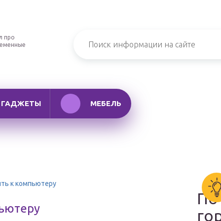
л про
ременные
ГАДЖЕТЫ
МЕБЕЛЬ
ить к компьютеру
По
пьютеру
го