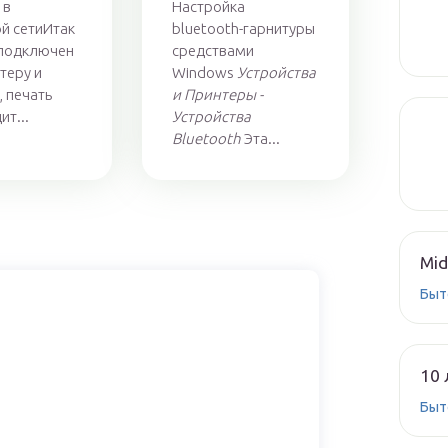
 в
Настройка
й сетиИтак
bluetooth-гарнитуры
 подключен
средствами
теру и
Windows
Устройства
, печать
и Принтеры -
ит...
Устройства
Bluetooth
Эта...
Mid
Быт
10 
Быт