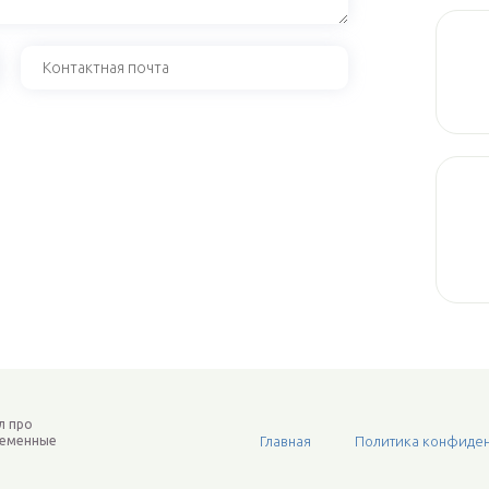
л про
ременные
Главная
Политика конфиден