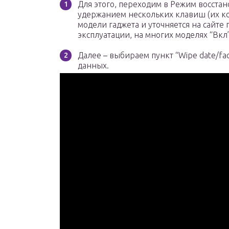
Для этого, переходим в Режим восста
удержанием нескольких клавиш (их ко
модели гаджета и уточняется на сайте
эксплуатации, на многих моделях “Вкл”
Далее – выбираем пункт “Wipe date/fac
данных.