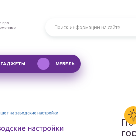
л про
ременные
ГАДЖЕТЫ
МЕБЕЛЬ
ншет на заводские настройки
По
водские настройки
го