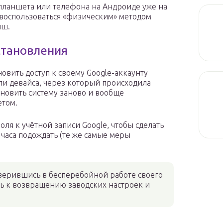
 планшета или телефона на Андроиде уже на
 воспользоваться «физическим» методом
иш.
становления
овить доступ к своему Google-аккаунту
ли девайса, через который происходила
ановить систему заново и вообще
етом.
оля к учётной записи Google, чтобы сделать
 часа подождать (те же самые меры
оверившись в бесперебойной работе своего
ь к возвращению заводских настроек и