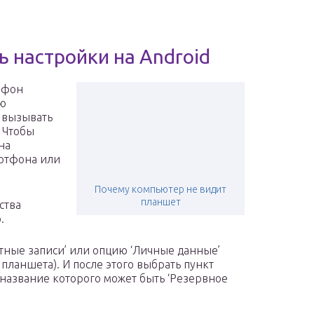
 настройки на Android
ефон
ую
м вызывать
 Чтобы
на
ртфона или
Почему компьютер не видит
планшет
ства
.
тные записи’ или опцию ‘Личные данные’
планшета). И после этого выбрать пункт
 название которого может быть ‘Резервное