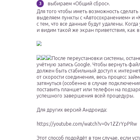
выбираем «Общий сброс».
Для того чтобы иметь возможность сделать
выделяем пункты с «Автосохранением» и «
с тем, что все данные будут удалены. Ког
и видим такой же экран приветствия, как 
После переустановки системы, оста
учётную запись Google. Чтобы вернуть фай
должен быть стабильный доступ к интернету
от скорости соединения, весь процесс зай
затянуться (особенно в случае подключени
поставить планшет или телефон на подзаря
успешного завершения всей процедуры.
Для других версий Андроида:
https://youtube.com/watch?v=0v1ZZrYpPRw
Этот способ подойдёт в том случае, если у