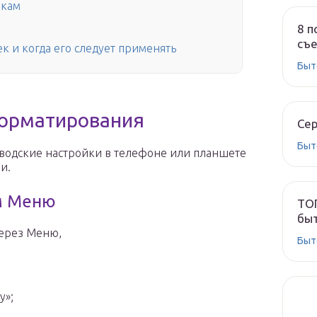
йкам
8 п
съе
ек и когда его следует применять
Быт
орматирования
Сер
Быт
аводские настройки в телефоне или планшете
и.
ем Меню
ТОП
быт
через Меню,
Быт
у»;