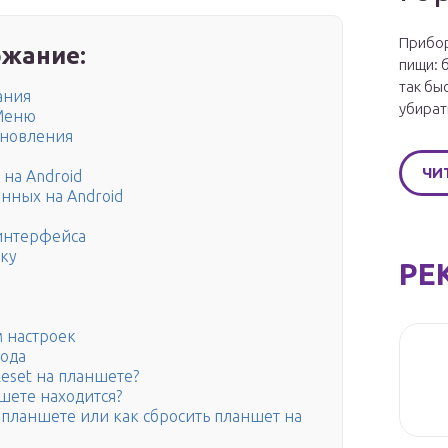
Прибор
жание:
пищи: 
так бы
ания
убират
 Меню
ановления
ЧИ
на Android
нных на Android
 интерфейса
вку
РЕ
м настроек
ода
Reset на планшете?
ншете находится?
а планшете или как сбросить планшет на