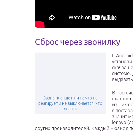
Сброс через звонилку
С Androi
установи
скачал н
системе.
выдавать
В настоя
Завис планшет, ни на что не
планшет 
реагирует и не выключается. Что
из них е
делать
я постар
значит м
lenovo (л
других производителей. Каждый нюанс я по