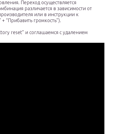
новления. Переход осуществляется
мбинация различается в зависимости от
 производителя или в инструкции к
 + “Прибавить громкость”).
tory reset” и соглашаемся с удалением