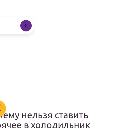
чему нельзя ставить
рячее в холодильник