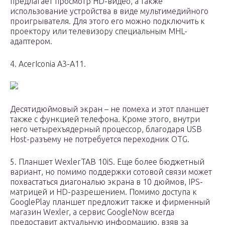
предлагает просмотр HD-видео, а также
использование устройства в виде мультимедийного
проигрывателя. Для этого его можно подключить к
проектору или телевизору специальным MHL-
адаптером.
4. AcerIconia A3-A11.
Десятидюймовый экран – не помеха и этот планшет
также с функцией телефона. Кроме этого, внутри
него четырехъядерный процессор, благодаря USB
Host-разъему не потребуется переходник OTG.
5. Планшет WexlerTAB 10iS. Еще более бюджетный
вариант, но помимо поддержки сотовой связи может
похвастаться диагональю экрана в 10 дюймов, IPS-
матрицей и HD-разрешением. Помимо доступа к
GooglePlay планшет предложит также и фирменный
магазин Wexler, а сервис GoogleNow всегда
предоставит актуальную информацию, взяв за