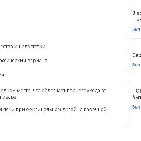
8 п
съе
Быт
ства и недостатки.
Сер
ассический вариант.
Быт
я:
ТОП
дном месте, что облегчает процесс ухода за
повара.
быт
Быт
ой печи при оригинальном дизайне варочной