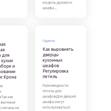
модель духового
шкафа...
Гаджеты
ная
Как выровнять
ая
дверцы
а для
кухонных
 кухни
шкафов
ыборе и
Регулировка
зовании
петель
к Крона
Разновидности
ия
петель для
х
шкафовДля дверей
вТак как
шкафа могут
 вытяжки
использоваться:
ссчитаны на