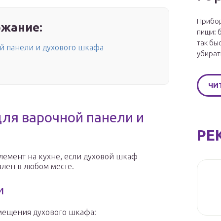
Прибор
жание:
пищи: 
так бы
й панели и духового шкафа
убират
ЧИ
ля варочной панели и
РЕ
лемент на кухне, если духовой шкаф
влен в любом месте.
и
змещения духового шкафа: