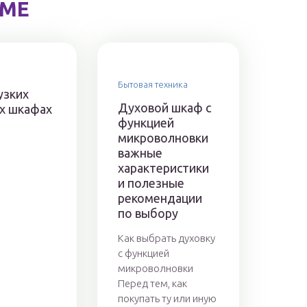
ЕМЕ
Бытовая техника
узких
Духовой шкаф с
х шкафах
функцией
микроволновки
важные
характеристики
и полезные
рекомендации
по выбору
Как выбрать духовку
с функцией
микроволновки
Перед тем, как
покупать ту или иную