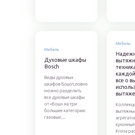
Мебель
Мебель
Надеж
Духовые шкафы
вытяжн
Bosch
техник
каждой
Виды духовых
все о в
шкафов БошУсловно
исполь
можно разделить
вытяже
все духовые шкафы
от «Бош» на три
Коллекц
большие категории:
вытяжны
газовые,...
агрегато
кухонные
Krona ра