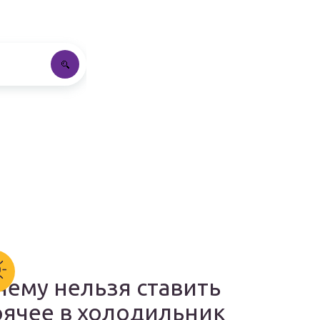
чему нельзя ставить
рячее в холодильник