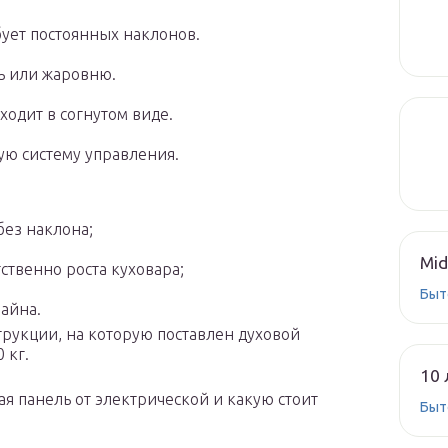
ует постоянных наклонов.
ь или жаровню.
одит в согнутом виде.
ую систему управления.
без наклона;
Mid
ственно роста куховара;
Быт
айна.
трукции, на которую поставлен духовой
 кг.
10 
ая панель от электрической и какую стоит
Быт