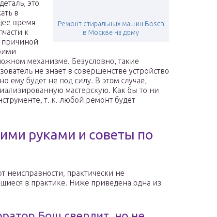
деталь, это
ать в
щее время
Ремонт стиральных машин Bosch
части к
в Москве на дому
 причиной
оими
сложном механизме. Безусловно, такие
зователь не знает в совершенстве устройство
о ему будет не под силу. В этом случае,
циализированную мастерскую. Как бы то ни
нструменте, т. к. любой ремонт будет
ими руками и советы по
т неисправности, практически не
щиеся в практике. Ниже приведена одна из
ратор Бош сверлит, но не