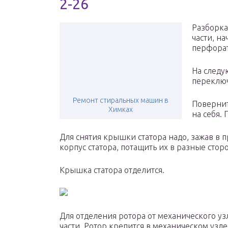
2-26
Разборка
части, н
перфорат
На следу
переключ
Ремонт стиральных машин в
Повернит
Химках
на себя.
Для снятия крышки статора надо, зажав в 
корпус статора, потащить их в разные стор
Крышка статора отделится.
Для отделения ротора от механического уз
части. Ротор крепится в механическом узл