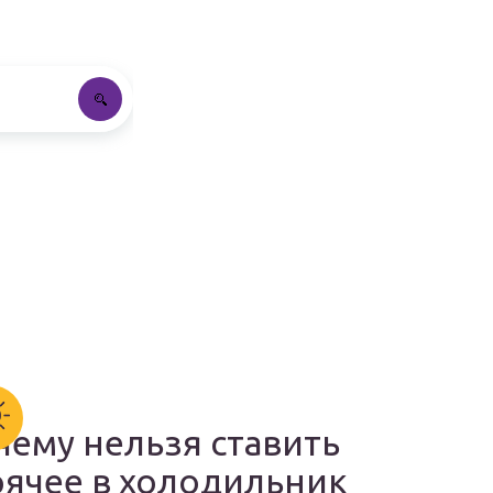
чему нельзя ставить
рячее в холодильник