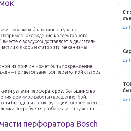
омок
8 п
съе
Быт
причин поломок большинства узлов
. Например, охлаждение коллекторного
 вместе с воздухом доставляет в двигатель
частиц о якорь и статор эти механизмы
Сер
Быт
 одной из причин может быть повреждение
жен – придется заняться перемоткой статора
ТОП
быт
ескими узлами перфораторов. Большинство
ения режимов работы (вращение, бой,
Быт
 хотя бы одна из этих функций, скорее всего,
оломки потребуется разборка инструмента.
 части перфоратора Bosch