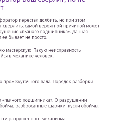
т
форатор перестал долбить, но при этом
т сверлить, самой вероятной причиной может
рушение «пьяного подшипника». Данная
и ее бывает не просто.
ную мастерскую. Такую неисправность
йся в механике человек.
о промежуточного вала. Порядок разборки
о «пьяного подшипника». О разрушении
обойма, разбросанные шарики, куски обоймы.
части разрушенного механизма.