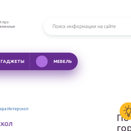
л про
ременные
ГАДЖЕТЫ
МЕБЕЛЬ
ора Интерскол
По
скол
го