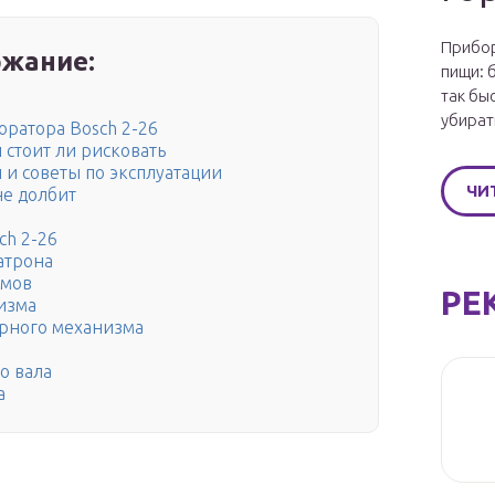
Прибор
жание:
пищи: 
так бы
убират
оратора Bosch 2-26
стоит ли рисковать
и советы по эксплуатации
ЧИ
не долбит
ch 2-26
атрона
имов
РЕ
изма
арного механизма
о вала
а