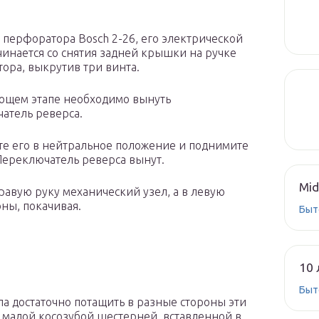
 перфоратора Bosch 2-26, его электрической
ачинается со снятия задней крышки на ручке
ора, выкрутив три винта.
ющем этапе необходимо вынуть
атель реверса.
е его в нейтральное положение и поднимите
 Переключатель реверса вынут.
Mid
правую руку механический узел, а в левую
оны, покачивая.
Быт
10 
Быт
ла достаточно потащить в разные стороны эти
е малой косозубой шестерней, вставленной в