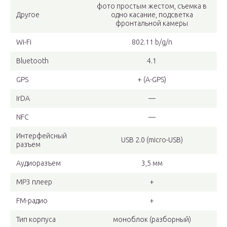
фото простым жестом, съемка в
Другое
одно касание, подсветка
фронтальной камеры
Wi-Fi
802.11 b/g/n
Bluetooth
4.1
GPS
+ (A-GPS)
IrDA
—
NFC
—
Интерфейсный
USB 2.0 (micro-USB)
разъем
Аудиоразъем
3,5 мм
MP3 плеер
+
FM-радио
+
Тип корпуса
моноблок (разборный)