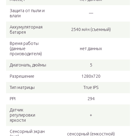
Защита от пыли и
—
влаги
Аккумуляторная
2540 мАч (съемный)
батарея
Время работы
(данные
нет данных
производителя)
Диагональ, дюймы
5
Разрешение
1280х720
Тип матрицы
True IPS
PPI
294
Датчик
регулировки
+
яркости
Сенсорный экран
сенсорный (емкостной)