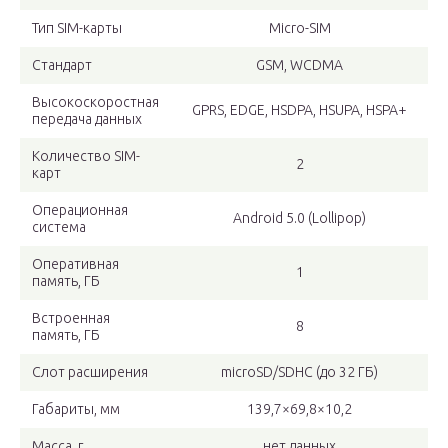
Тип SIM-карты
Micro-SIM
Стандарт
GSM, WCDMA
Высокоскоростная
GPRS, EDGE, HSDPA, HSUPA, HSPA+
передача данных
Количество SIM-
2
карт
Операционная
Android 5.0 (Lollipop)
система
Оперативная
1
память, ГБ
Встроенная
8
память, ГБ
Слот расширения
microSD/SDHC (до 32 ГБ)
Габариты, мм
139,7×69,8×10,2
Масса, г
нет данных