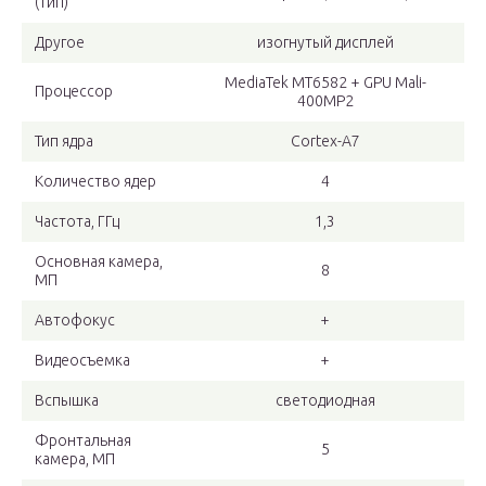
(тип)
Другое
изогнутый дисплей
MediaTek MT6582 + GPU Mali-
Процессор
400MP2
Тип ядра
Cortex-A7
Количество ядер
4
Частота, ГГц
1,3
Основная камера,
8
МП
Автофокус
+
Видеосъемка
+
Вспышка
светодиодная
Фронтальная
5
камера, МП