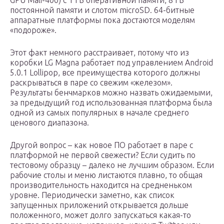
GPU Mali-400) с 1 ГБ оперативной памяти, 8 ГБ
постоянной памяти и слотом microSD. 64-битные
аппаратные платформы пока достаются моделям
«подороже».
Этот факт немного расстраивает, потому что из
коробки LG Magna работает под управлением Android
5.0.1 Lollipop, все преимущества которого должны
раскрываться в паре со свежим «железом».
Результаты бенчмарков можно назвать ожидаемыми,
за предыдущий год использованная платформа была
одной из самых популярных в начале среднего
ценового диапазона.
Другой вопрос – как новое ПО работает в паре с
платформой не первой свежести? Если судить по
тестовому образцу – далеко не лучшим образом. Если
рабочие столы и меню листаются плавно, то общая
производительность находится на средненьком
уровне. Периодически заметно, как список
запущенных приложений открывается дольше
положенного, может долго запускаться какая-то