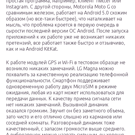
простая программа, например, клиент Twitter или
Instagram. С другой стороны, Motorola Moto G со
сравнимым железом, работает на Android 5.0 схожим
образом (но все-таки быстрее), что наталкивает на
мысль, что проблема кроется в первую очередь в
сырости последней версии ОС Android. После запуска
приложений к их работе уже не возникает никаких
претензий, все работает также быстро и отзывчиво,
как и на Android KitKat.
К работе модулей GPS и Wi-Fi в тестовом образце не
возникло никаких замечаний. LG Magna можно
похвалить за качественную реализацию телефонной
функциональности. Смартфон поддерживает
одновременную работу двух MicroSIM в режиме
ожидания, любая из карт может использоваться для
передачи данных. К качеству приема сигнала сети
нет никаких замечаний. Вызывной динамик
оказался громким. Звучит он без заметного объема,
зато чисто и его отлично слышно из карманов или
соседней комнаты. Разговорный динамик тоже
качественный, с запасом громкости выше среднего.
А виброзвонок можно назвать сильным, он хорошо