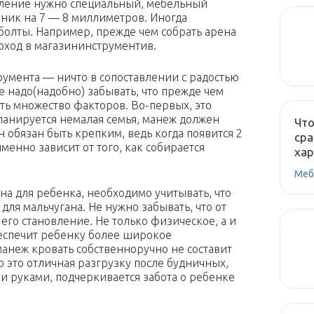
ление нужно специальный, мебельный
очник на 7 — 8 миллиметров. Иногда
олты. Например, прежде чем собрать арена
поход в магазининструментив.
трумента — ничто в сопоставлении с радостью
 надо(надобно) забывать, что прежде чем
ть множество факторов. Во-первых, это
анируется немалая семья, манеж должен
Что
обязан быть крепким, ведь когда появится 2
сра
именно зависит от того, как собирается
ха
Меб
на для ребенка, необходимо учитывать, что
 для мальчугана. Не нужно забывать, что от
 его становление. Не только физическое, а и
еспечит ребенку более широкое
анеж кровать собственноручно не составит
о это отличная разгрузку после будничных,
и руками, подчеркивается забота о ребенке