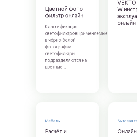
VEKTOR
Цветной фото
W инст
фильтр онлайн
эксплу
онлайн
Классификация
светофильтровПрименяемые
в чёрно-белой
фотографии
светофильтры
подразделяются на
цветные...
Мебель
Бытовая т
Расчёт и
Онлайн