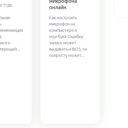
микрофона
х Tгде:
онлайн
льная
Как настроить
ь
микрофон на
ринимающих
компьютере и
в,
ноутбуке Ошибку
яся к
записи может
твующей...
выдавать и BIOS, он
попросту может...