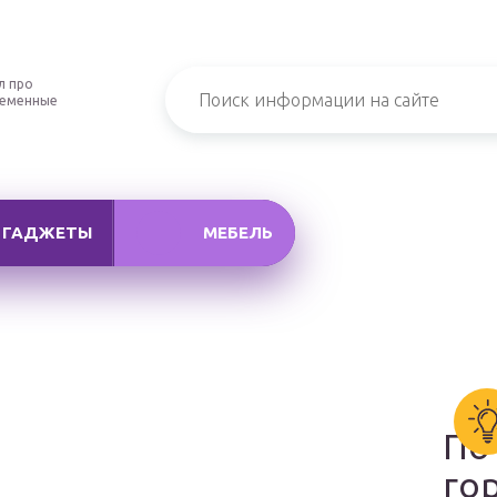
л про
ременные
ГАДЖЕТЫ
МЕБЕЛЬ
По
го