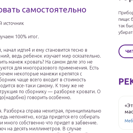
овать самостоятельно
Прибор
пищи: 
й источник
так бы
убират
учаем 100% итог.
 начал идти4 и ему становится тесно в
ЧИ
ний, ведь ребенок изучает мир осязательно.
чить манеж кровать? На самом деле это не
уются для многоразового применения. Есть
прочем некоторые манежи крепятся с
РЕ
борник чаще всего входит в стоимость
одится все-таки самому. К тому же не
трукция по сборнику — разборке кровати. О
адо(надобно) говорить особенно.
«Эт
я. Разборка справа нехитрая, принципиально
мас
едь непонятно, когда придется его собирать
Меб
ни много собственно что придет в забвение.
юч на десять миллиметров. В случае