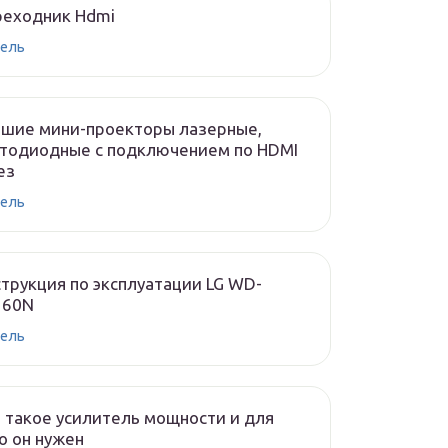
реходник Hdmi
ель
чшие мини-проекторы лазерные,
тодиодные с подключением по HDMI
ез
ель
трукция по эксплуатации LG WD-
160N
ель
 такое усилитель мощности и для
о он нужен