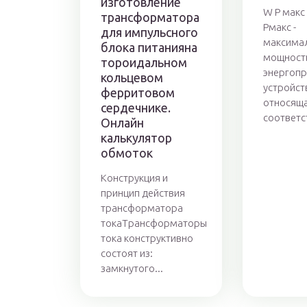
изготовление
W P макс 
трансформатора
Pмакс -
для импульсного
максима
блока питанияна
мощност
тороидальном
энергоп
кольцевом
устройст
ферритовом
относяща
сердечнике.
соответс
Онлайн
калькулятор
обмоток
Конструкция и
принцип действия
трансформатора
токаТрансформаторы
тока конструктивно
состоят из:
замкнутого...