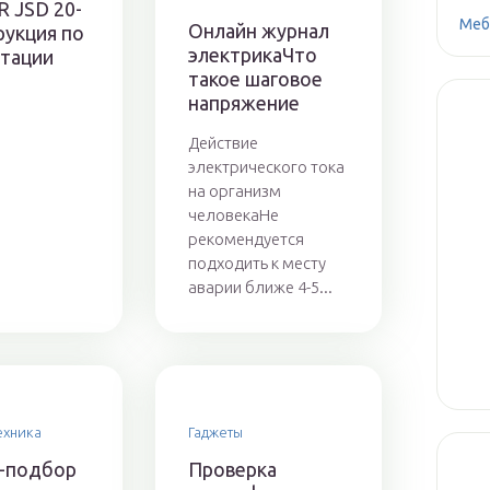
 JSD 20-
Меб
Онлайн журнал
рукция по
электрикаЧто
атации
такое шаговое
напряжение
Действие
электрического тока
на организм
человекаНе
рекомендуется
подходить к месту
аварии ближе 4-5...
ехника
Гаджеты
-подбор
Проверка