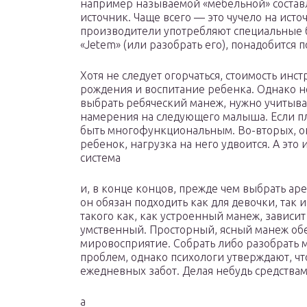
например называемой «мебельной» состав
источник. Чаще всего — это чучело на ист
производители употребляют специальные б
«Jetem» (или разобрать его), понадобится 
Хотя не следует огорчаться, стоимость инс
рождения и воспитание ребенка. Однако не
выбрать ребяческий манеж, нужно учитыва
намерения на следующего малыша. Если пл
быть многофункциональным. Во-вторых, он 
ребенок, нагрузка на него удвоится. А это 
система
и, в конце концов, прежде чем выбрать аре
он обязан подходить как для девочки, так и
такого как, как устроенный манеж, зависит
умственный. Просторный, ясный манеж об
мировосприятие. Собрать либо разобрать м
проблем, однако психологи утверждают, чт
ежедневных забот. Делая небудь средствам
a