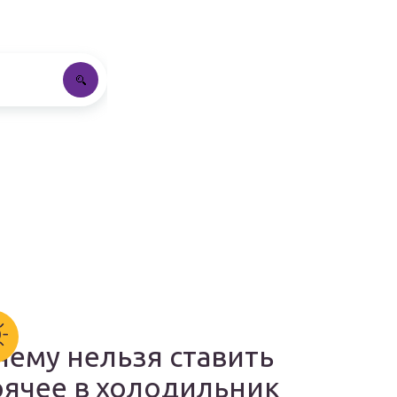
чему нельзя ставить
рячее в холодильник