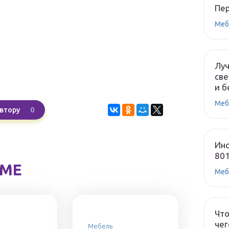
Пе
Меб
Лу
све
и б
Меб
0
втору
Инс
80
ЕМЕ
Меб
Что
чег
Мебель