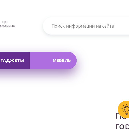
л про
ременные
ГАДЖЕТЫ
МЕБЕЛЬ
По
го