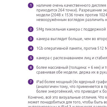
наличие очень качественного дисплея R
приходится 264 точки). Разрешение э
модели (2048 х 1536 точек против 1024
невооружённым взглядом различить 
5Mg пиксельная камера с поддержкой F
камера выглядит больше, чем во второ
1Gb оперативной памяти, против 512 M
камера с распознаванием лиц и стаби
более массивный (толщина: + 6 мм) и 
сравнивая обе модели. держа их в рука
iPad более мощный (4х ядерный граф
(аналогичен тому, что применяется в пр
более энергоёмкий, что приводит к 
Конечно, всё это визуальные отличия. Что к
может понадобиться для того, чтобы быть 
интегрированы в iPad 3 и приносят радос