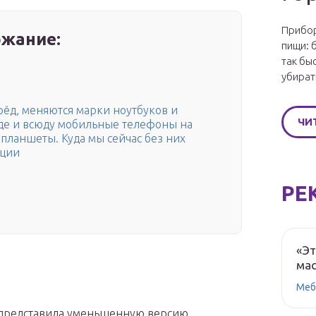
Прибор
жание:
пищи: 
так бы
убират
ёд, меняются марки ноутбуков и
ЧИ
де и всюду мобильные телефоны на
 планшеты. Куда мы сейчас без них
ации
РЕ
«Эт
мас
Меб
e представила уменьшенную версию