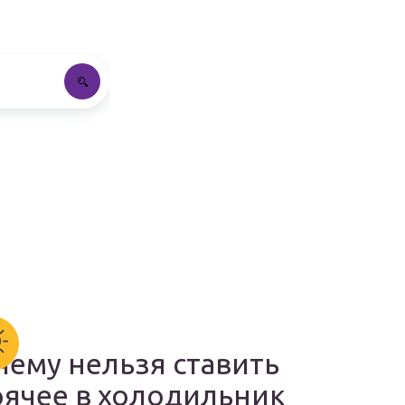
чему нельзя ставить
рячее в холодильник