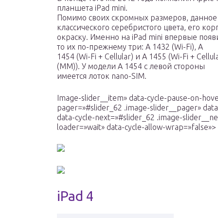
планшета iPad mini.
Помимо своих скромных размеров, данное у
классического серебристого цвета, его кор
окраску. Именно на iPad mini впервые появи
то их по-прежнему три: A 1432 (Wi-Fi), A
1454 (Wi-Fi + Cellular) и A 1455 (Wi-Fi + Cellul
(MM)). У модели A 1454 с левой стороны
имеется лоток nano-SIM.
Image-slider__item» data-cycle-pause-on-hove
pager=»#slider_62 .image-slider__pager» data
data-cycle-next=»#slider_62 .image-slider__ne
loader=»wait» data-cycle-allow-wrap=»false»>
iPad 4