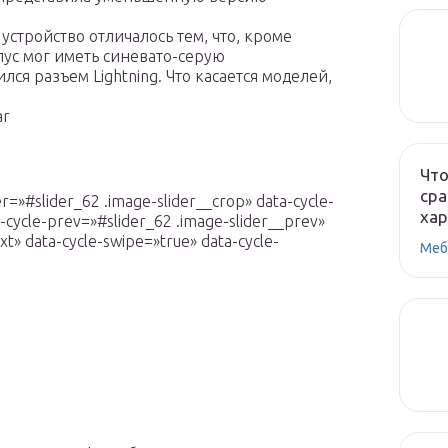
стройство отличалось тем, что, кроме
пус мог иметь синевато-серую
лся разъем Lightning. Что касается моделей,
ar
Что
сра
r=»#slider_62 .image-slider__crop» data-cycle-
ха
-cycle-prev=»#slider_62 .image-slider__prev»
xt» data-cycle-swipe=»true» data-cycle-
Меб