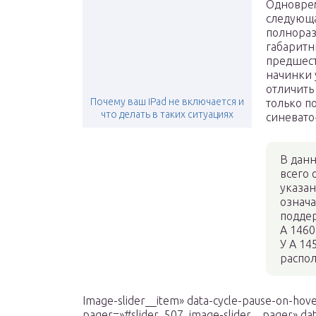
Одноврем
следующ
полнораз
габаритн
предшест
начинки 
отличить
Почему ваш iPad не включается и
только по
что делать в таких ситуациях
синевато
В данн
всего 
указан
означа
поддер
A 1460
У A 14
распо
Image-slider__item» data-cycle-pause-on-hove
pager=»#slider_507 .image-slider__pager» dat