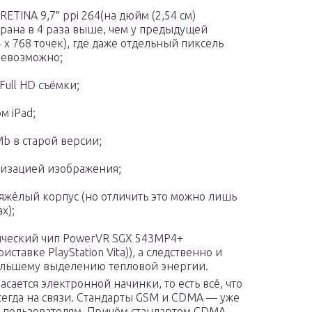
ETINA 9,7″ ppi 264(на дюйм (2,54 см)
крана в 4 раза выше, чем у предыдущей
 х 768 точек), где даже отдельный пиксель
невозможно;
ull HD съёмки;
м iPad;
b в старой версии;
лизацией изображения;
тяжёлый корпус (но отличить это можно лишь
х);
ический чип PowerVR SGX 543MP4+
иставке PlayStation Vita)), а следственно и
большему выделению тепловой энергии.
асается электронной начинки, то есть всё, что
всегда на связи. Стандарты GSM и CDMA — уже
ть пользователям. Причём стандартом CDMA