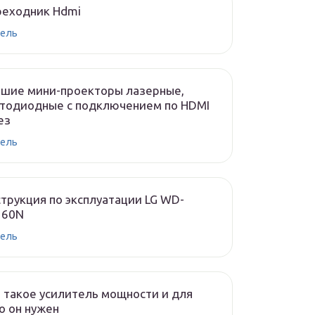
реходник Hdmi
ель
чшие мини-проекторы лазерные,
тодиодные с подключением по HDMI
ез
ель
трукция по эксплуатации LG WD-
160N
ель
 такое усилитель мощности и для
о он нужен