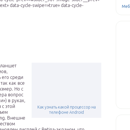
ext» data-cycle-swipe=»true» data-cycle-
Меб
планшет
мов,
ь его среди
так как все
змер. Но с
ера вопрос
и») в руках,
 с этой
Как узнать какой процессор на
зъем
телефоне Android
ing. Внешне
чеством
ановлен дисплей с Retina-экраном, что