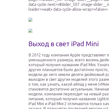
data-cycle-next=»#slider_507 .image-slider__n
loader=»wait» data-cycle-allow-wrap=»false»>
Выход в свет iPad Mini
В 2012 году компания Apple представляет 
уменьшенного размера, всего восемь дюй
который получил название iPad Mini. Узнат
других планшетов было достаточно просто, 
модели до него имели десяти дюймовый ра
выходом в свет других моделей этого разм
о том, как узнать, какой айпад у меня («Мин
становится достаточно актуальным. Начиная
модели, компания переходит на новый ра
питания, который получил название Lightn
iPad Mini и iPad Mini 2 отличаются только ка
экрана. В планшетах последней версии уст