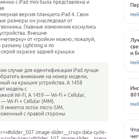
енно с iPad mini была представлена и
Пе
ая
мерная версия планшета iPad 4. Свои
Меб
ые размеры он унаследовал от
венника. Главные изменения коснулись
устройства. Внешне
 «четверку» от «тройки» можно, пожалуй,
Лу
 разъему Lightning и по
све
-серой окраске задней крышки
и б
Меб
ом случае для идентификации iPad лучше
обратить внимание на номер модели,
ный на крышке устройства. A 1458
Инс
ет модель с
80
жкой Wi-Fi, A 1459 — Wi-Fi + Cellular,
 — Wi-Fi + Cellular (MM).
Меб
59 имеется лоток micro-SIM,
ложенный с правой стороны
Что
r=»#slider_507 .image-slider__crop» data-cycle-
чег
a-cycle-prev=»#slider_507 .image-slider__prev»