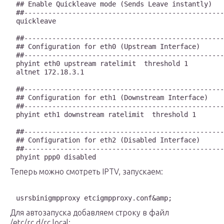
## Enable Quickleave mode (Sends Leave instantly)

##--------------------------------------------------
quickleave

##--------------------------------------------------
## Configuration for eth0 (Upstream Interface)

##--------------------------------------------------
phyint eth0 upstream ratelimit  threshold 1

altnet 172.18.3.1

##--------------------------------------------------
## Configuration for eth1 (Downstream Interface)

##--------------------------------------------------
phyint eth1 downstream ratelimit  threshold 1

##--------------------------------------------------
## Configuration for eth2 (Disabled Interface)

##--------------------------------------------------
phyint ppp0 disabled
Теперь можно смотреть IPTV, запускаем:
usrsbinigmpproxy etcigmpproxy.conf&amp;
Для автозапуска добавляем строку в файл
/etc/rc.d/rc.local: