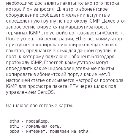
необходимо доставлять пакеты только того потока,
который он запросил. Для этого абонентское
оборудование сообщает о желании вступить в
определенную группу по протоколу IGMP. Далее этот
запрос регистрируется на маршрутизаторе, в
терминах IGMP это устройство называется «Querier».
После успешной регистрации, Ethernet коммутатор
приступает к копированию широковещательных
пакетов, предназначенных для данной группы, в
порт, к которому подключен абонент.Благодаря
протоколу IGMP, Ethernet-коммутаторы могут
определить какие широковещательные пакеты
копировать в абонентский порт, а какие нет.В
настоящей статье описывается настройка протокола
IGMP для просмотра пакета IPTV через шлюз под
управлением CentOS.
На шлюзе две сетевые карты.
eth0 - провайдер.

eth1 - локальная сеть.

ppp0 - интернет, привязан на eth0.