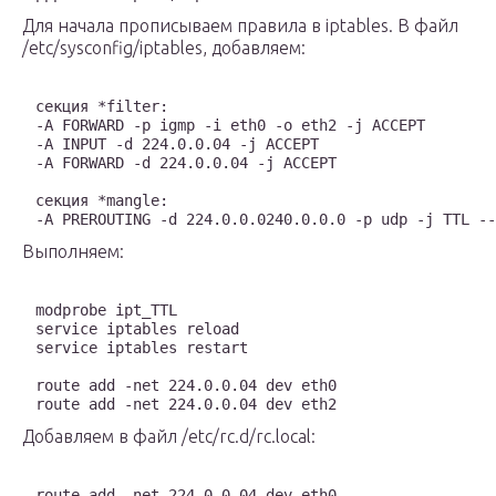
Для начала прописываем правила в iptables. В файл
/etc/sysconfig/iptables, добавляем:
секция *filter:

-A FORWARD -p igmp -i eth0 -o eth2 -j ACCEPT

-A INPUT -d 224.0.0.04 -j ACCEPT

-A FORWARD -d 224.0.0.04 -j ACCEPT

секция *mangle:

-A PREROUTING -d 224.0.0.0240.0.0.0 -p udp -j TTL --
Выполняем:
modprobe ipt_TTL

service iptables reload

service iptables restart

route add -net 224.0.0.04 dev eth0

route add -net 224.0.0.04 dev eth2
Добавляем в файл /etc/rc.d/rc.local:
route add -net 224.0.0.04 dev eth0
