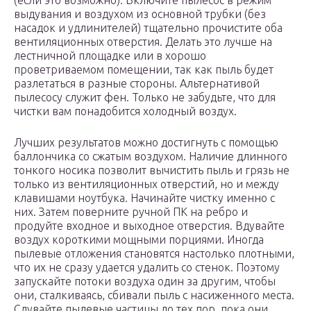
(если это возможно). Включите пылесос в режим
выдувания и воздухом из основной трубки (без
насадок и удлинителей) тщательно прочистите оба
вентиляционных отверстия. Делать это лучше на
лестничной площадке или в хорошо
проветриваемом помещении, так как пыль будет
разлетаться в разные стороны. Альтернативой
пылесосу служит фен. Только не забудьте, что для
чистки вам понадобится холодный воздух.
Лучших результатов можно достигнуть с помощью
баллончика со сжатым воздухом. Наличие длинного
тонкого носика позволит вычистить пыль и грязь не
только из вентиляционных отверстий, но и между
клавишами ноутбука. Начинайте чистку именно с
них. Затем поверните ручной ПК на ребро и
продуйте входное и выходное отверстия. Вдувайте
воздух короткими мощными порциями. Иногда
пылевые отложения становятся настолько плотными,
что их не сразу удается удалить со стенок. Поэтому
запускайте потоки воздуха один за другим, чтобы
они, сталкиваясь, сбивали пыль с насиженного места.
Сдувайте пылевые частицы до тех пор, пока они