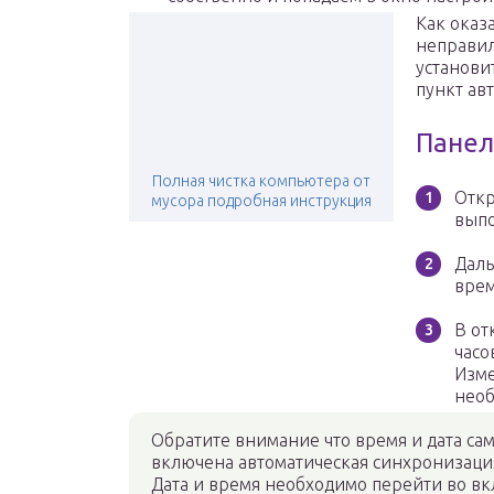
Как оказ
неправил
установи
пункт ав
Панел
Полная чистка компьютера от
Откр
мусора подробная инструкция
выпо
Даль
врем
В от
часо
Изме
необ
Обратите внимание что время и дата сам
включена автоматическая синхронизация
Дата и время необходимо перейти во вк