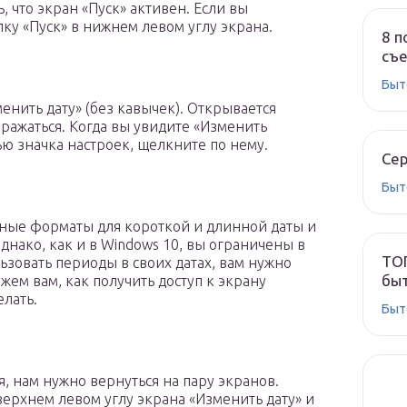
, что экран «Пуск» активен. Если вы
пку «Пуск» в нижнем левом углу экрана.
8 п
съе
Быт
енить дату» (без кавычек). Открывается
бражаться. Когда вы увидите «Изменить
ю значка настроек, щелкните по нему.
Сер
Быт
чные форматы для короткой и длинной даты и
нако, как и в Windows 10, вы ограничены в
ТОП
ьзовать периоды в своих датах, вам нужно
быт
жем вам, как получить доступ к экрану
лать.
Быт
я, нам нужно вернуться на пару экранов.
верхнем левом углу экрана «Изменить дату» и