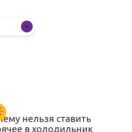
чему нельзя ставить
рячее в холодильник