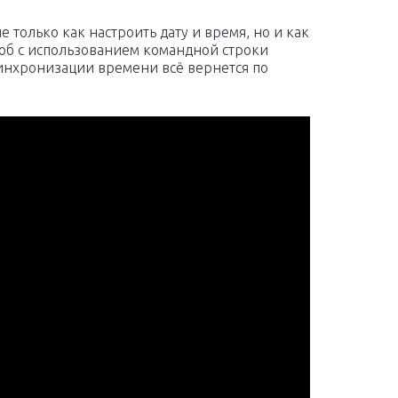
только как настроить дату и время, но и как
соб с использованием командной строки
синхронизации времени всё вернется по