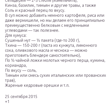
Сельдерей — 2-3 стебля (измельчить),
Кинза, базилик, тимьян и другие травы, а также
Соль и красный перец по вкусу.
В суп можно добавить немного картофеля, риса или
даже вермишели, но мы делаем его принципиально
преимущественно белковым с медленными
углеводами — так полезнее.
Для хумуса:
Сушеный нут — ½ пакета (где-то 200 г),
Тхина — 150-200 г (паста из кунжута, лимонного
сока, оливкового масла и чеснока — можно
приготовить блендере самостоятельно),
По ½ чайной ложки молотых черного перца, кумина,
кориандра,
По вкусу — соль,
Тимьян или смесь сухих итальянских или прованских
трав),
Жареные кедровые орешки и т.п.
25 сентября 2015
+1