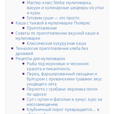
Мастер-класс Steba: мультиварка,
вакуум и кулинарные шедевры из утки
и куры
Готовим суши — это просто
Каша с тыквой в мультиварке Полярис
Приготовление
Советы по приготовлению вкусной каши в
мультиварке
Классическая кукурузная каша
Технология приготовления хлеба без
дрожжей
Рецепты для мультиварок
Рыба под морковью и чесноком:
красота и пикантность
Перец, фаршированный овощами и
булгуром с прованскими травами: вкус
уходящего лета
Перлотто с грибами: перловка почти
по-царски
Суп с нутом и фасолью и хумус: курс на
мясозамещение
Клубничный пирог превращается… в