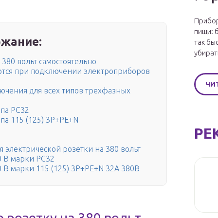
Прибор
пищи: 
жание:
так бы
убират
380 вольт самостоятельно
ются при подключении электроприборов
ЧИ
чения для всех типов трехфазных
па PC32
па 115 (125) 3P+PE+N
РЕ
электрической розетки на 380 вольт
0 В марки РС32
0 В марки 115 (125) 3Р+РЕ+N 32А 380В
розетку на 380 вольт