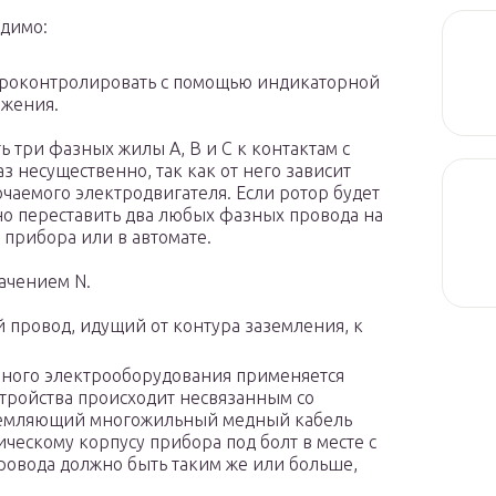
одимо:
проконтролировать с помощью индикаторной
яжения.
 три фазных жилы A, B и C к контактам с
з несущественно, так как от него зависит
аемого электродвигателя. Если ротор будет
очно переставить два любых фазных провода на
 прибора или в автомате.
ачением N.
провод, идущий от контура заземления, к
арного электрооборудования применяется
стройства происходит несвязанным со
земляющий многожильный медный кабель
ческому корпусу прибора под болт в месте с
ровода должно быть таким же или больше,