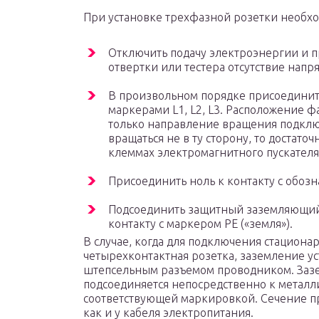
При установке трехфазной розетки необх
Отключить подачу электроэнергии и 
отвертки или тестера отсутствие напр
В произвольном порядке присоединить
маркерами L1, L2, L3. Расположение фа
только направление вращения подключ
вращаться не в ту сторону, то достат
клеммах электромагнитного пускателя
Присоединить ноль к контакту с обозн
Подсоединить защитный заземляющий 
контакту с маркером PE («земля»).
В случае, когда для подключения стацион
четырехконтактная розетка, заземление у
штепсельным разъемом проводником. За
подсоединяется непосредственно к металли
соответствующей маркировкой. Сечение п
как и у кабеля электропитания.