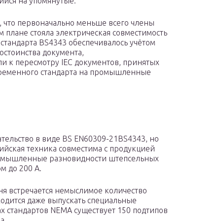
йся на упомянутые.
, что первоначально меньше всего члены
м плане стояла электрическая совместимость
стандарта BS4343 обеспечивалось учётом
остоинства документа,
и к пересмотру IEC документов, принятых
овременного стандарта на промышленные
тельство в виде BS EN60309-21BS4343, но
лийская техника совместима с продукцией
ромышленные разновидности штепсельных
м до 200 А.
ня встречается немыслимое количество
одится даже выпускать специальные
ах стандартов NEMA существует 150 подтипов
а.