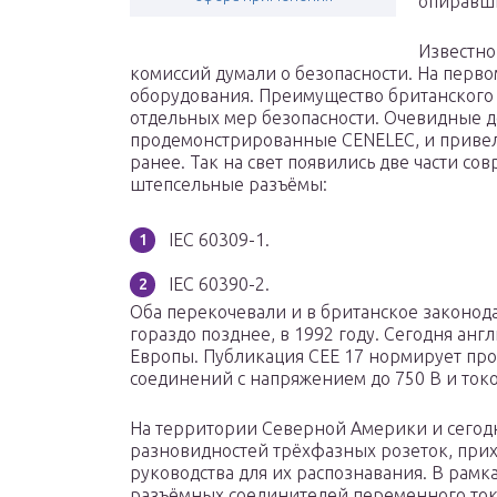
опиравши
Известно
комиссий думали о безопасности. На перво
оборудования. Преимущество британского 
отдельных мер безопасности. Очевидные д
продемонстрированные CENELEC, и привел
ранее. Так на свет появились две части с
штепсельные разъёмы:
IEC 60309-1.
IEC 60390-2.
Оба перекочевали и в британское законода
гораздо позднее, в 1992 году. Сегодня анг
Европы. Публикация CEE 17 нормирует п
соединений с напряжением до 750 В и токо
На территории Северной Америки и сегод
разновидностей трёхфазных розеток, прих
руководства для их распознавания. В рамк
разъёмных соединителей переменного ток