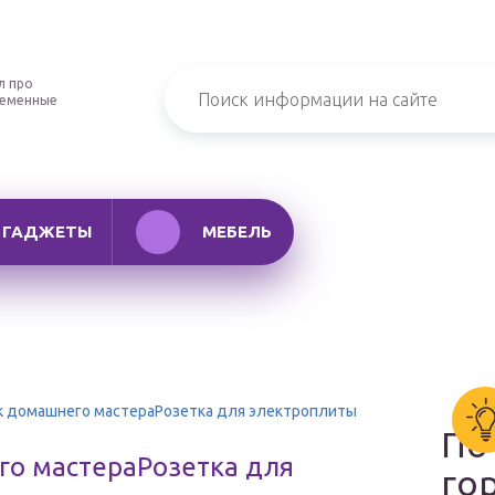
л про
ременные
ГАДЖЕТЫ
МЕБЕЛЬ
 домашнего мастераРозетка для электроплиты
По
о мастераРозетка для
го