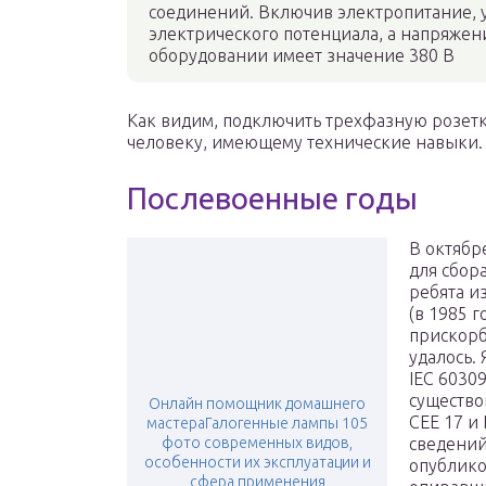
соединений. Включив электропитание, у
электрического потенциала, а напряже
оборудовании имеет значение 380 В
Как видим, подключить трехфазную розетк
человеку, имеющему технические навыки.
Послевоенные годы
В октябр
для сбор
ребята из
(в 1985 
прискорб
удалось.
IEC 6030
существо
Онлайн помощник домашнего
CEE 17 и 
мастераГалогенные лампы 105
фото современных видов,
сведений
особенности их эксплуатации и
опублико
сфера применения