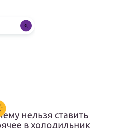
чему нельзя ставить
рячее в холодильник