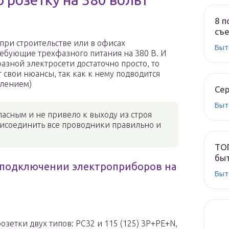
8 п
съе
при строительстве или в офисах
Быт
ебующие трехфазного питания на 380 В. И
зной электросети достаточно просто, то
свои нюансы, так как к нему подводится
млением)
Сер
Быт
асным и не привело к выходу из строя
рисоединить все проводники правильно и
ТОП
быт
 подключении электроприборов на
Быт
зетки двух типов: PC32 и 115 (125) 3P+PE+N,