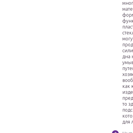
мног
мате
фор
функ
плас
стек
могу
прод
сили
дна 
умыв
путе
хозя
вооб
как 
изде
пред
то з
подс
кото
для 