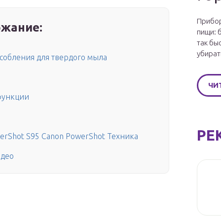
Прибор
жание:
пищи: 
так бы
убират
собления для твердого мыла
ЧИ
функции
РЕ
rShot S95 Canon PowerShot Техника
идео