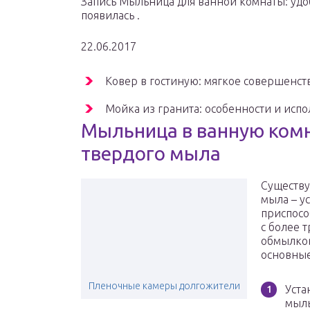
Запись Мыльница для ванной комнаты: удоб
появилась .
22.06.2017
Ковер в гостиную: мягкое совершенств
Мойка из гранита: особенности и испо
Мыльница в ванную ком
твердого мыла
Существу
мыла – у
приспосо
с более 
обмылков
основные
Пленочные камеры долгожители
Уста
мыль