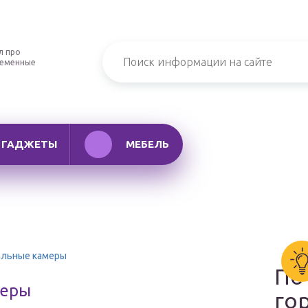
л про
ременные
ГАДЖЕТЫ
МЕБЕЛЬ
альные камеры
По
меры
го