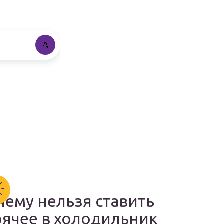
чему нельзя ставить
рячее в холодильник