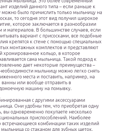
енная мыльница. Это более современный
ант изделий данного типа – если раньше к
 можно было причислить только мыльницу на
осках, то сегодня этот вид получил широкое
итие, которое заключается в разнообразии
 и материалов. В большинстве случаев, если
читывать вариант с присосками, все подобные
лия крепятся к стене с помощью специальных
тых монтажных комплектов и представляют
й хромированное кольцо, в которое
навливается сама мыльница. Такой подход к
товлению дает некоторые преимущества –
необходимости мыльницу можно легко снять
сиженного места и поставить, например, на
 ванны или вообще отправить в
домоечную машину на помывку.
инированная с другими аксессуарами
ница. Они удобны тем, что приобретая одну
, вы одновременно покупаете несколько
циональных приспособлений. Наиболее
о встречающиеся комбинации таких изделий
о мыльница со стаканом для зубных щеток,