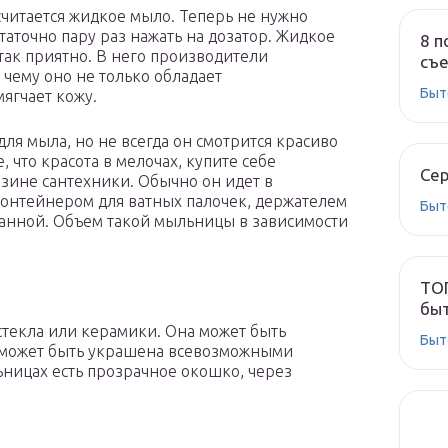
читается жидкое мыло. Теперь не нужно
аточно пару раз нажать на дозатор. Жидкое
8 п
так приятно. В него производители
съе
чему оно не только обладает
Быт
ягчает кожу.
ля мыла, но не всегда он смотрится красиво
, что красота в мелочах, купите себе
Сер
зине сантехники. Обычно он идет в
контейнером для ватных палочек, держателем
Быт
ванной. Объем такой мыльницы в зависимости
ТОП
быт
 стекла или керамики. Она может быть
Быт
 а может быть украшена всевозможными
ницах есть прозрачное окошко, через
.