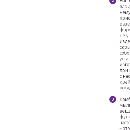
Наст
вари
нему
прис
разв
форм
не у
изде
скры
собо
уста
изго
при 
с на
край
посу
Комб
мыль
вещь
функ
част
– эт